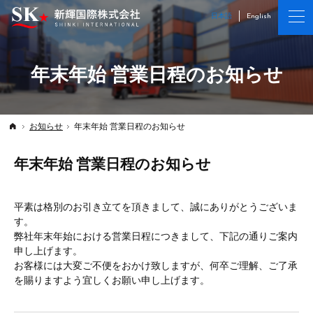
海上・鉄道・航空・複合輸送の新輝国際株式会社
海上・鉄道・航空・複合輸送の新輝国際株式会社
日本語
English
年末年始 営業日程のお知らせ
お知らせ
年末年始 営業日程のお知らせ
Top
年末年始 営業日程のお知らせ
平素は格別のお引き立てを頂きまして、誠にありがとうございま
す。
弊社年末年始における営業日程につきまして、下記の通りご案内
申し上げます。
お客様には大変ご不便をおかけ致しますが、何卒ご理解、ご了承
を賜りますよう宜しくお願い申し上げます。