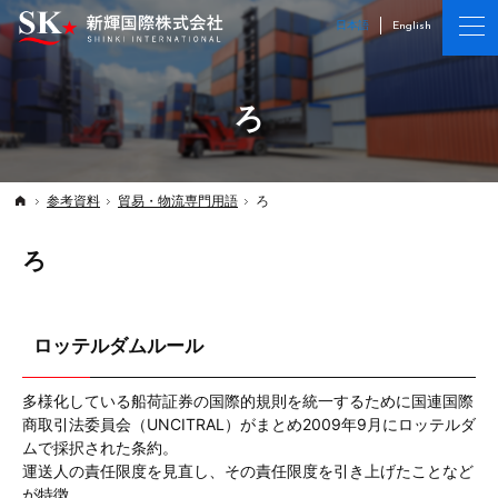
海上・鉄道・航空・複合輸送の新輝国際株式会社
海上・鉄道・航空・複合輸送の新輝国際株式会社
日本語
English
ろ
参考資料
貿易・物流専門用語
ろ
Top
ろ
ロッテルダムルール
多様化している船荷証券の国際的規則を統一するために国連国際
商取引法委員会（UNCITRAL）がまとめ2009年9月にロッテルダ
ムで採択された条約。
運送人の責任限度を見直し、その責任限度を引き上げたことなど
が特徴。