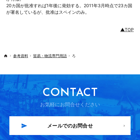
20カ国が批准すれば1年後に発効する。2011年3月時点で23カ国
が署名しているが、批准はスペインのみ。
▲TOP
参考資料
貿易・物流専門用語
ろ
Top
CONTACT
お気軽にお問合せください
メールでのお問合せ